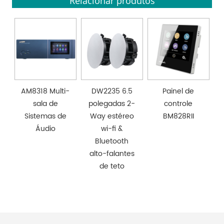
Relacionar produtos
AM8318 Multi-
DW2235 6.5
Painel de
sala de
polegadas 2-
controle
Sistemas de
Way estéreo
BM828RII
Áudio
wi-fi &
Bluetooth
alto-falantes
de teto