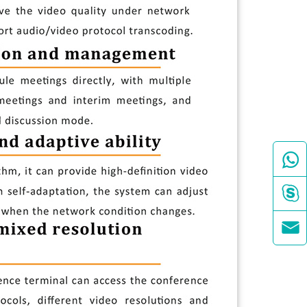


