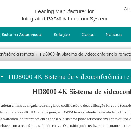
Con
Leading Manufacturer for
Integrated PA/VA & Intercom System
Sistema Audiovisual
Solução
Casos
Notícias
onferência remota
HD8000 4K Sistema de videoconferência remot
HD8000 4K Sistema de videoconferência r
HD8000 4K Sistema de videocon
 adotar a mais avançada tecnologia de codificação e decodificação H. 265 e tecnolo
deoconferência 4K HD de nova geração DSPPA tem excelente capacidade de fluxo du
a variedade de interfaces em expansão, o sistema pode ser compatível com outros
 chave e uma reunião de saída de chave. O usuário pode realizar monitoramento de v