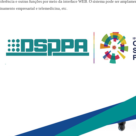
nferência e outras funções por meio da interface WEB. O sistema pode ser amplamen
einamento empresarial e telemedicina, etc.