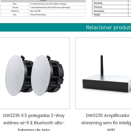
Relacionar produt
DW2235 6.5 polegadas 2-Way
DW0235 Amplificador
estéreo wi-fi & Bluetooth alto-
streaming sem fio inteli
falantes de teto
WiFi