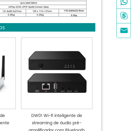


os

 de
DW01 Wi-fi inteligente de
gente
streaming de áudio pré-
amplificador com Bluetooth