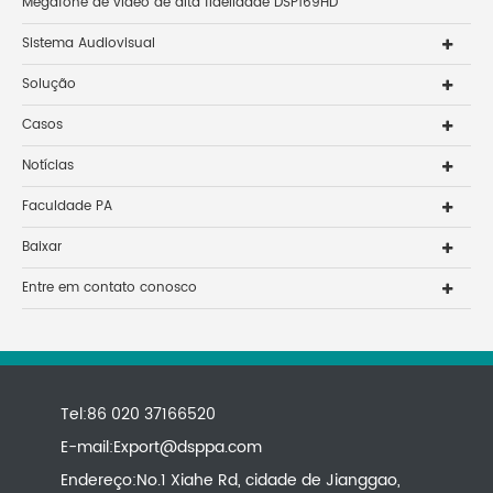
Megafone de vídeo de alta fidelidade DSP169HD
Sistema Audiovisual
Solução
Casos
Notícias
Faculdade PA
Baixar
Entre em contato conosco
Tel:86 020 37166520
E-mail:
Export@dsppa.com
Endereço:No.1 Xiahe Rd, cidade de Jianggao,