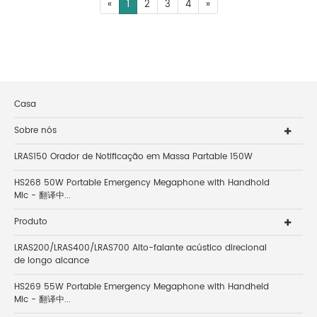
«
1
2
3
4
»
Casa
Sobre nós
LRAS150 Orador de Notificação em Massa Partable 150W
HS268 50W Portable Emergency Megaphone with Handhold
Mic - 翻译中...
Produto
LRAS200/LRAS400/LRAS700 Alto-falante acústico direcional
de longo alcance
HS269 55W Portable Emergency Megaphone with Handheld
Mic - 翻译中...