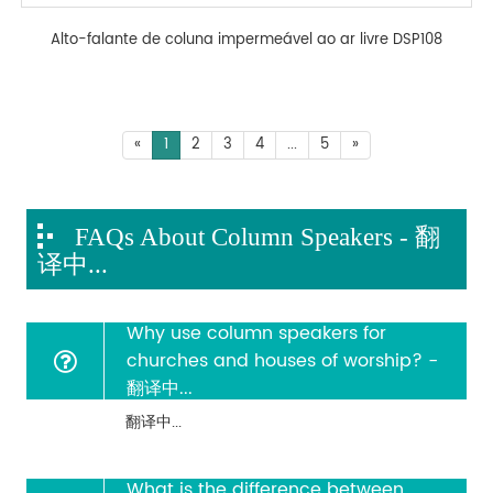
Alto-falante de coluna impermeável ao ar livre DSP108
«
1
2
3
4
...
5
»
FAQs About Column Speakers - 翻
译中...
Why use column speakers for
churches and houses of worship? -
翻译中...
翻译中...
What is the difference between