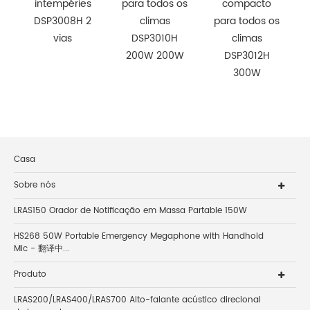
intempéries
para todos os
compacto
DSP3008H 2
climas
para todos os
vias
DSP3010H
climas
200W 200W
DSP3012H
300W
Casa
Sobre nós
LRAS150 Orador de Notificação em Massa Partable 150W
HS268 50W Portable Emergency Megaphone with Handhold
Mic - 翻译中...
Produto
LRAS200/LRAS400/LRAS700 Alto-falante acústico direcional