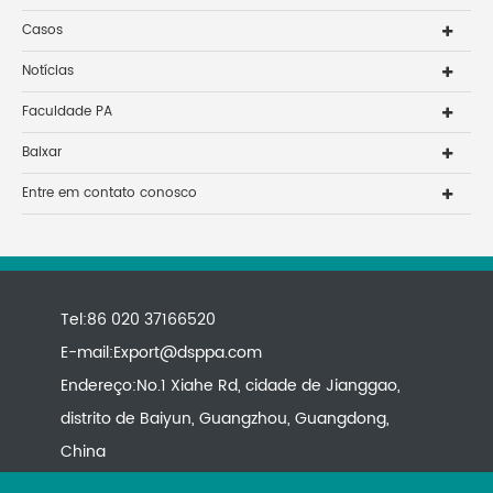
Casos
Notícias
Faculdade PA
Baixar
Entre em contato conosco
Tel:86 020 37166520
E-mail:
Export@dsppa.com
Endereço:No.1 Xiahe Rd, cidade de Jianggao,
distrito de Baiyun, Guangzhou, Guangdong,
China