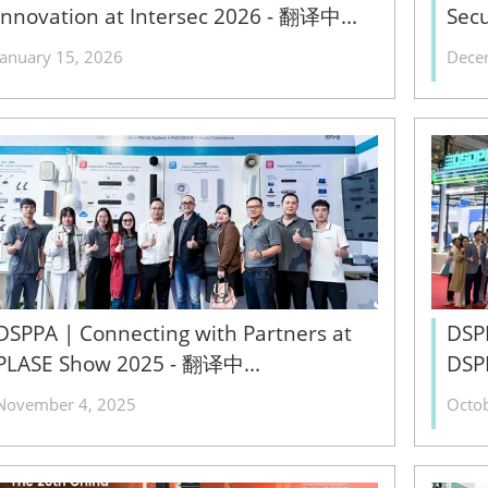
Innovation at Intersec 2026 - 翻译中...
Secu
January 15, 2026
Dece
DSPPA | Connecting with Partners at
DSPP
PLASE Show 2025 - 翻译中...
DSP
November 4, 2025
Octo