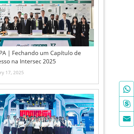
PA | Fechando um Capítulo de
sso na Intersec 2025
ry 17, 2025


