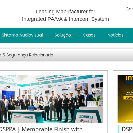
Con
Leading Manufacturer for
Integrated PA/VA & Intercom System
Sistema Audiovisual
Solução
Casos
Notícias
a & Segurança Relacionada
DSPPA | Memorable Finish with
DSPP