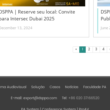
DSPPA | Reserve seu local: Convite
DSP
para Intersec Dubai 2025
Publ
December 13, 2024
June 
«
1
2
3
4
ema Audiovisual
Solução
Casos
Notícias
Faculdade PA
export@dsppa.com
+86 020 37166520
E-mail:
Tel:
PA System
| Conference System | ProAV