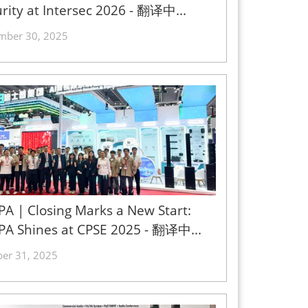
rity at Intersec 2026 - 翻译中...
mber 30, 2025
A | Closing Marks a New Start:
PA Shines at CPSE 2025 - 翻译中...
ber 31, 2025