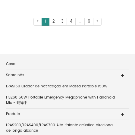
«
1
2
3
4
...
6
»
Casa
Sobre nós
LRAS150 Orador de Notificação em Massa Partable 150W
HS268 50W Portable Emergency Megaphone with Handhold
Mic - 翻译中...
Produto
LRAS200/LRAS400/LRAS700 Alto-falante acústico direcional
de longo alcance