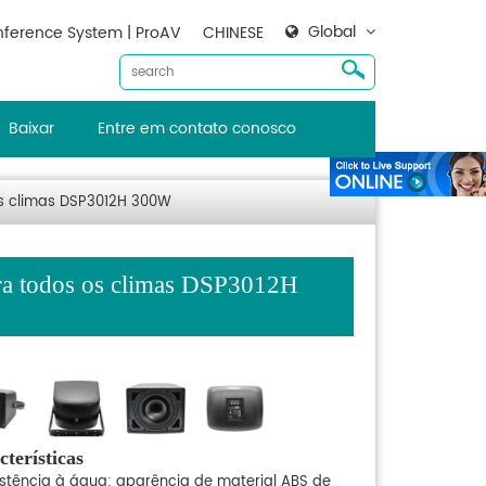
Global
ference System | ProAV
CHINESE
Baixar
Entre em contato conosco
os climas DSP3012H 300W
ara todos os climas DSP3012H
terísticas
istência à água: aparência de material ABS de