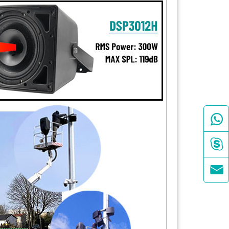


