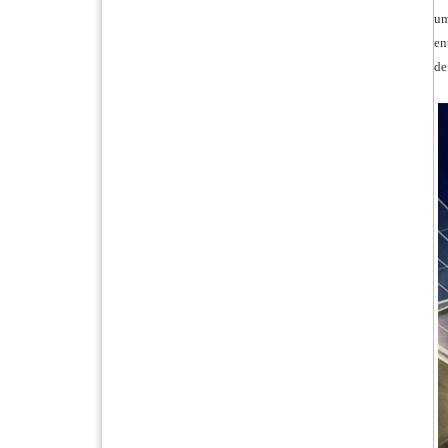
um
en
de