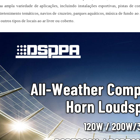
a ampla variedade de aplicações, incluindo instalações esportivas, pistas de corri
tretenimento temáticos, navios de cruzeiro, parques aquáticos, música de fundo ao 
 outros tipos de locais ao ar livre ou coberto.