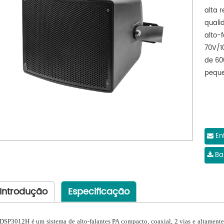
alta 
qualid
alto-
70V/1
de 60
pequen
En
Bai
Introdução
Especificação
DSP3012H é um sistema de alto-falantes PA compacto, coaxial, 2 vias e altamente r