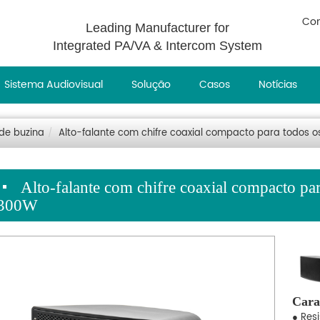
Con
Leading Manufacturer for
Integrated PA/VA & Intercom System
Sistema Audiovisual
Solução
Casos
Notícias
 de buzina
Alto-falante com chifre coaxial compacto para todos 
Alto-falante com chifre coaxial compacto p
300W
Carac
● Res