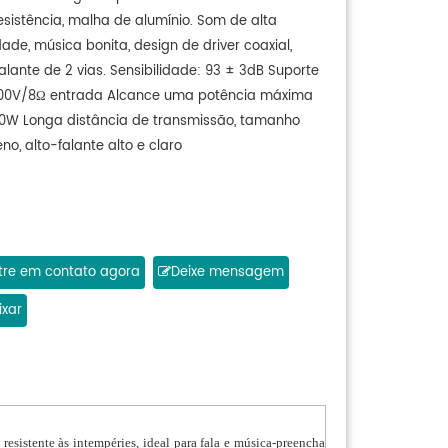
resistência, malha de alumínio. Som de alta
ade, música bonita, design de driver coaxial,
falante de 2 vias. Sensibilidade: 93 ± 3dB Suporte
00V/8Ω entrada Alcance uma potência máxima
0W Longa distância de transmissão, tamanho
o, alto-falante alto e claro
tre em contato agora
Deixe mensagem
xar
esistente às intempéries, ideal para fala e música-preencha